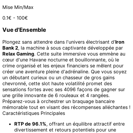
Mise Min/Max
0.1€ - 100€
Vue d'Ensemble
Plongez sans attendre dans l'univers électrisant d'
Iron
Bank 2
, la machine à sous captivante développée par
Relax Gaming
. Cette suite immersive vous emmène au
cœur d'une Havane nocturne et bouillonnante, où le
crime organisé et les enjeux financiers se mêlent pour
créer une aventure pleine d'adrénaline. Que vous soyez
un débutant curieux ou un chasseur de gros gains
chevronné, cette slot haute volatilité promet des
sensations fortes avec ses 4096 façons de gagner sur
une grille innovante de 6 rouleaux et 4 rangées.
Préparez-vous à orchestrer un braquage bancaire
mémorable tout en visant des récompenses alléchantes !
Caractéristiques Principales
RTP de 96.1%
, offrant un équilibre attractif entre
divertissement et retours potentiels pour une