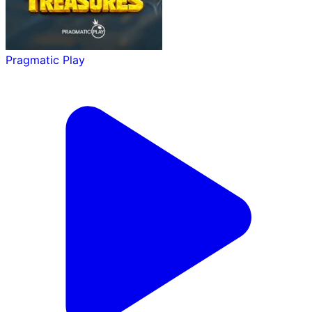
Pragmatic Play