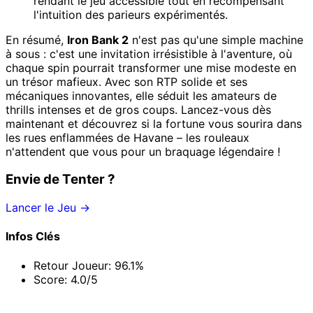
rendant le jeu accessible tout en récompensant
l'intuition des parieurs expérimentés.
En résumé,
Iron Bank 2
n'est pas qu'une simple machine
à sous : c'est une invitation irrésistible à l'aventure, où
chaque spin pourrait transformer une mise modeste en
un trésor mafieux. Avec son RTP solide et ses
mécaniques innovantes, elle séduit les amateurs de
thrills intenses et de gros coups. Lancez-vous dès
maintenant et découvrez si la fortune vous sourira dans
les rues enflammées de Havane – les rouleaux
n'attendent que vous pour un braquage légendaire !
Envie de Tenter ?
Lancer le Jeu →
Infos Clés
Retour Joueur:
96.1%
Score:
4.0/5