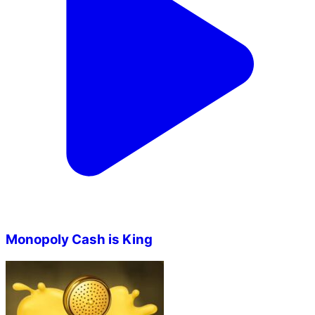
Monopoly Cash is King