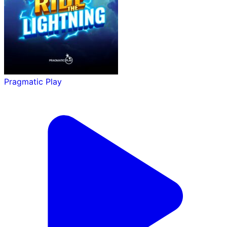
Pragmatic Play