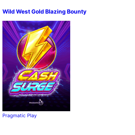
Wild West Gold Blazing Bounty
Pragmatic Play