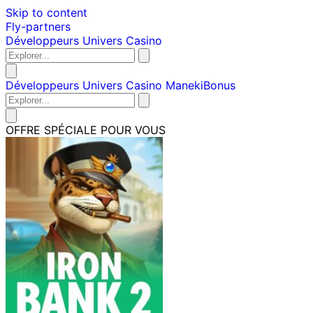
Skip to content
Fly-partners
Développeurs
Univers
Casino
Développeurs
Univers
Casino
ManekiBonus
OFFRE SPÉCIALE POUR VOUS