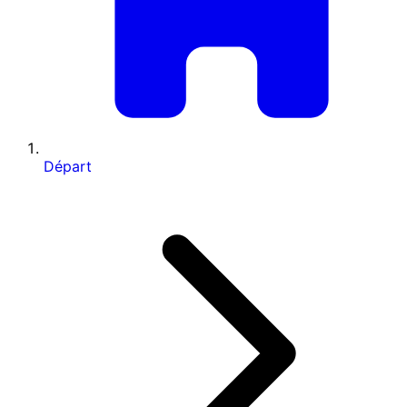
Départ